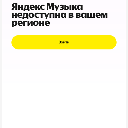
Яндекс Музыка
недоступна в вашем
регионе
Войти