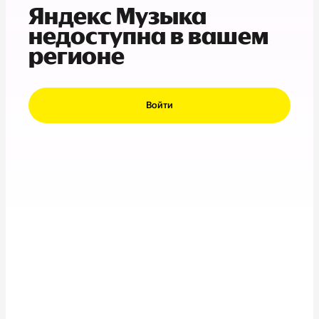
Яндекс Музыка
недоступна в вашем
регионе
Войти