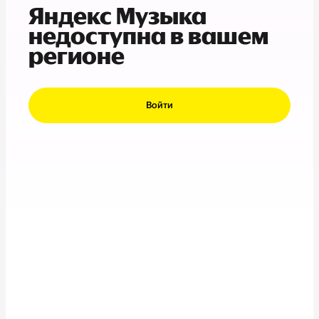
Яндекс Музыка
недоступна в вашем
регионе
Войти