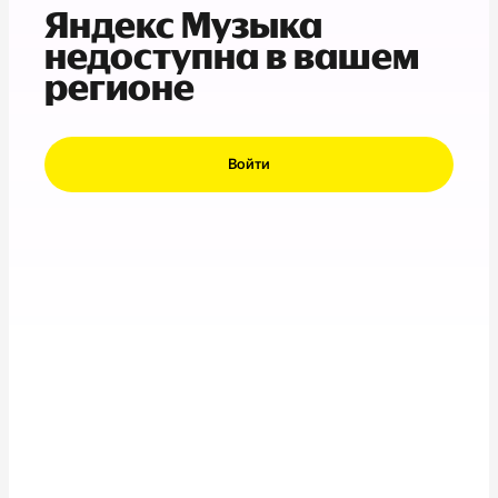
Яндекс Музыка
недоступна в вашем
регионе
Войти