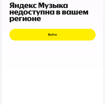
Яндекс Музыка
недоступна в вашем
регионе
Войти