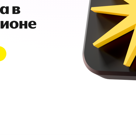
а в
гионе