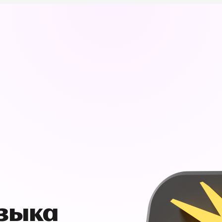
узыка