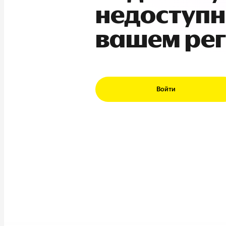
недоступн
вашем ре
Войти