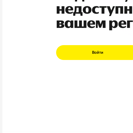
недоступн
вашем ре
Войти