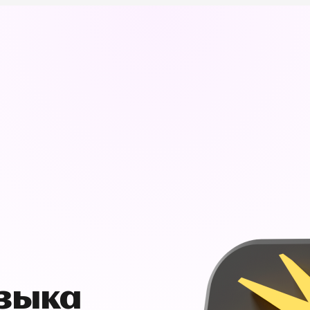
узыка