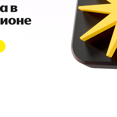
а в
гионе