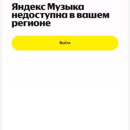
Яндекс Музыка
недоступна в вашем
регионе
Войти