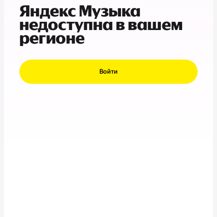
Яндекс Музыка
недоступна в вашем
регионе
Войти