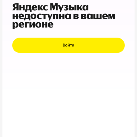
Яндекс Музыка
недоступна в вашем
регионе
Войти