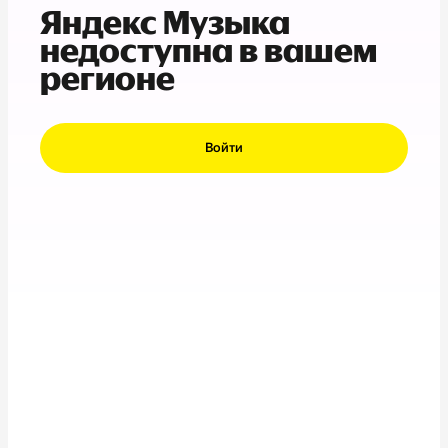
Яндекс Музыка
недоступна в вашем
регионе
Войти