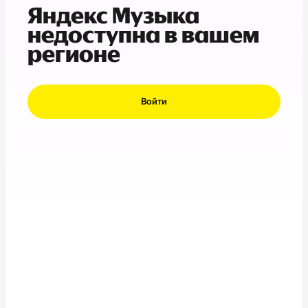
Яндекс Музыка
недоступна в вашем
регионе
Войти