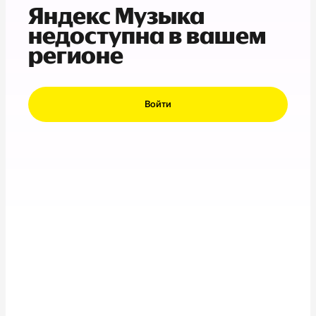
Яндекс Музыка
недоступна в вашем
регионе
Войти