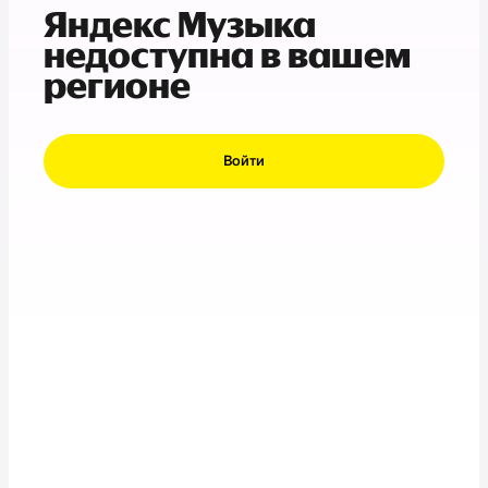
Яндекс Музыка
недоступна в вашем
регионе
Войти