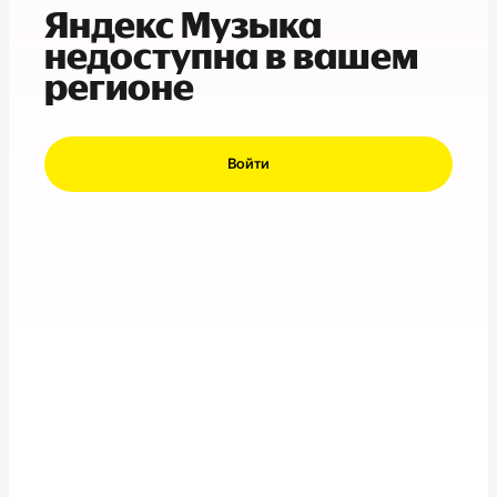
Яндекс Музыка
недоступна в вашем
регионе
Войти