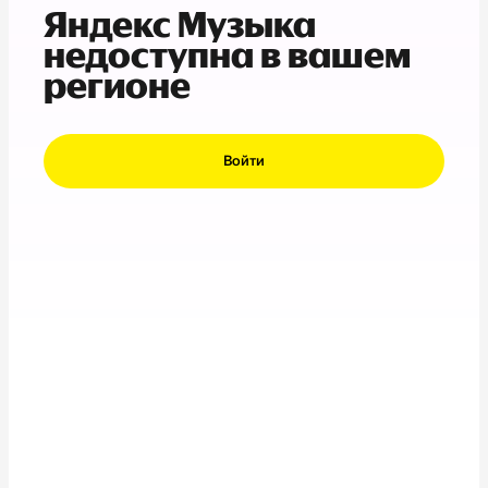
Яндекс Музыка
недоступна в вашем
регионе
Войти