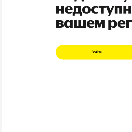
недоступн
вашем ре
Войти