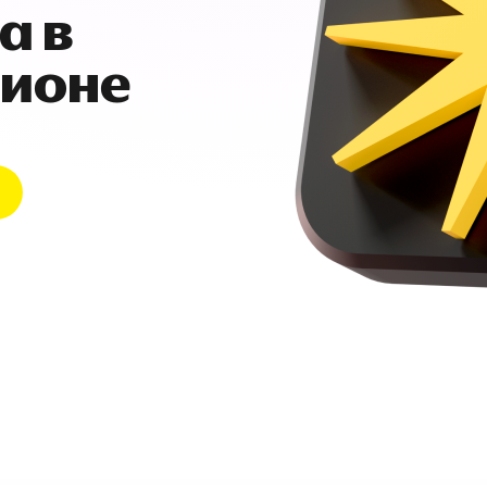
а в
гионе