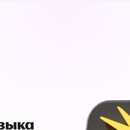
узыка