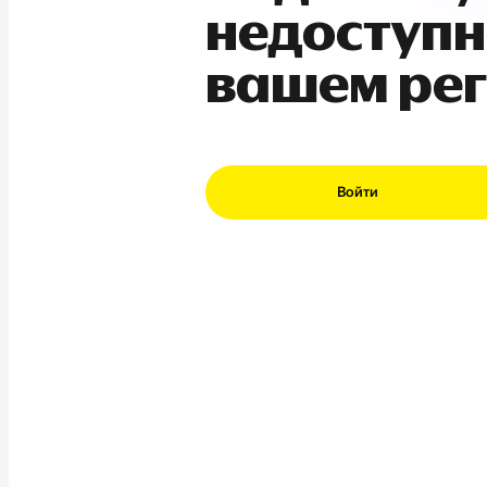
недоступн
вашем ре
Войти