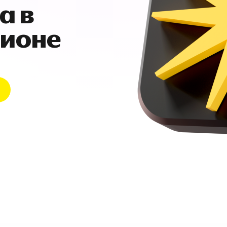
а в
гионе