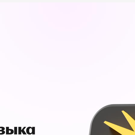
узыка