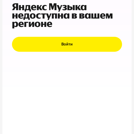
Яндекс Музыка
недоступна в вашем
регионе
Войти