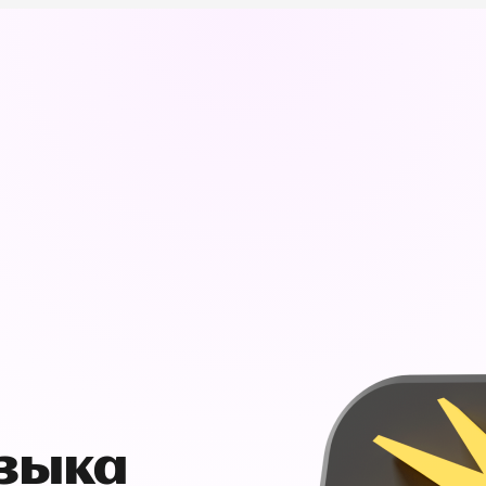
узыка