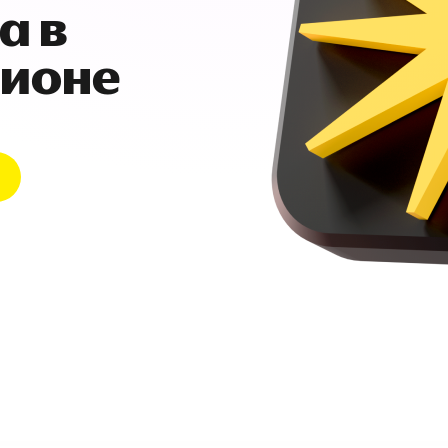
а в
гионе