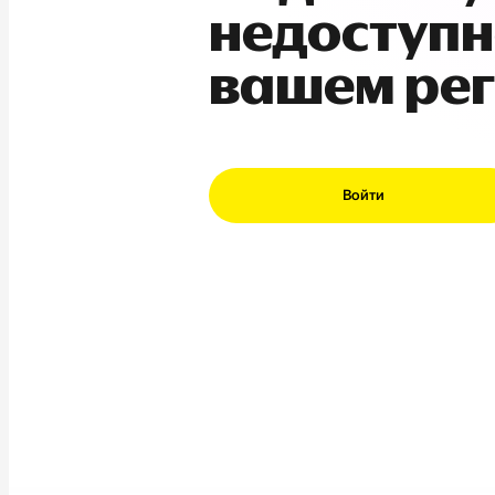
недоступн
вашем ре
Войти