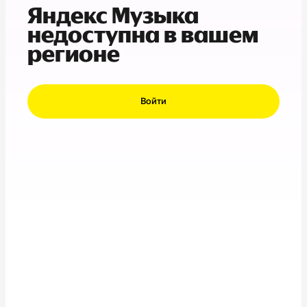
Яндекс Музыка
недоступна в вашем
регионе
Войти