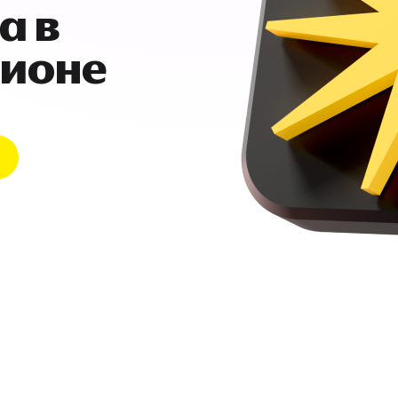
а в
гионе