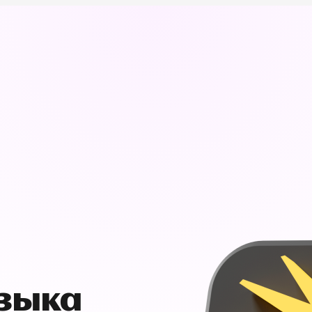
узыка