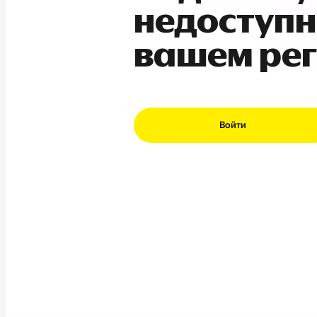
недоступн
вашем ре
Войти