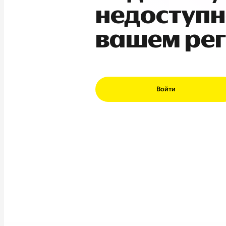
недоступн
вашем ре
Войти