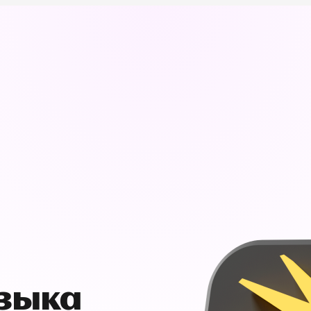
узыка