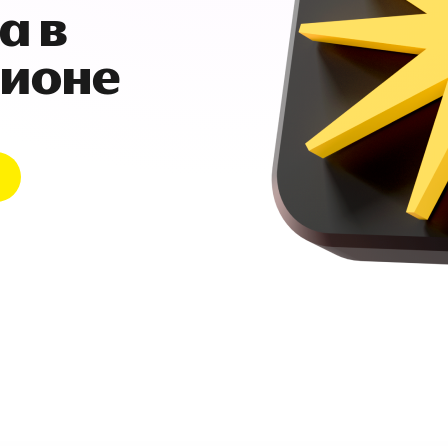
а в
гионе