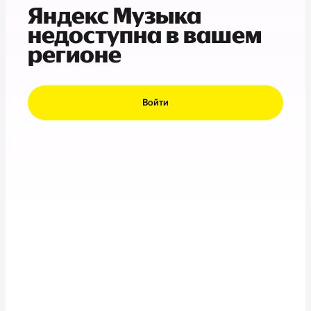
Яндекс Музыка
недоступна в вашем
регионе
Войти