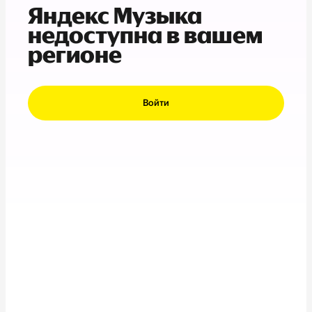
Яндекс Музыка
недоступна в вашем
регионе
Войти