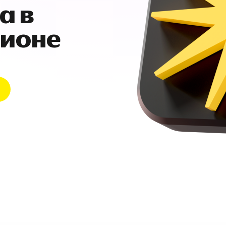
а в
гионе