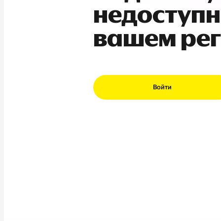
недоступн
вашем ре
Войти