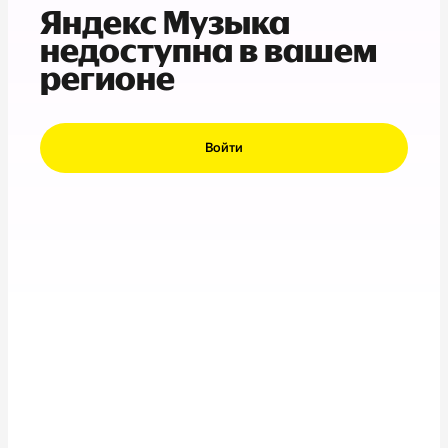
Яндекс Музыка
недоступна в вашем
регионе
Войти