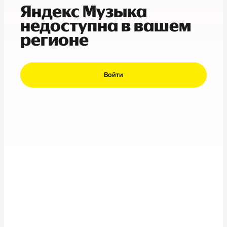
Яндекс Музыка
недоступна в вашем
регионе
Войти