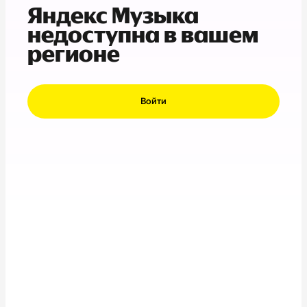
Яндекс Музыка
недоступна в вашем
регионе
Войти