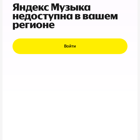
Яндекс Музыка
недоступна в вашем
регионе
Войти