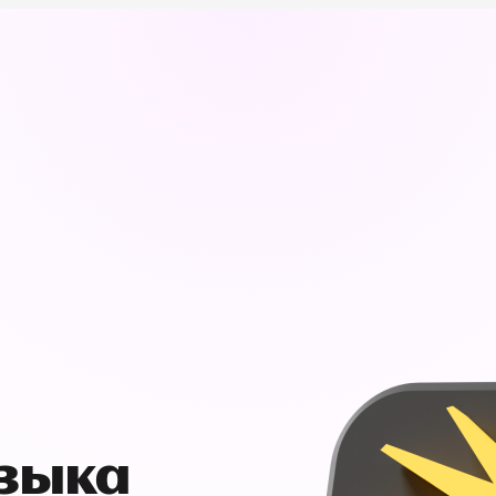
узыка