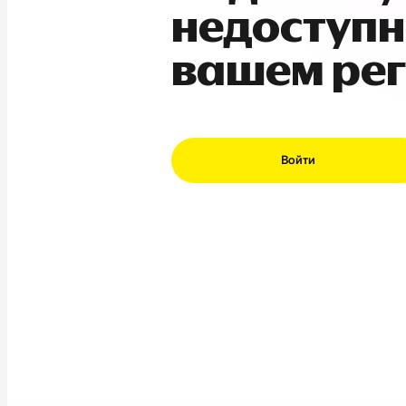
недоступн
вашем ре
Войти