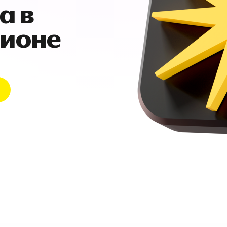
а в
гионе