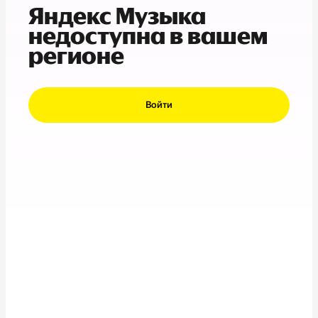
Яндекс Музыка
недоступна в вашем
регионе
Войти