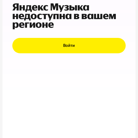
Яндекс Музыка
недоступна в вашем
регионе
Войти