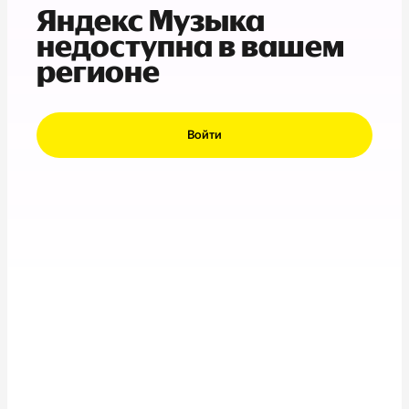
Яндекс Музыка
недоступна в вашем
регионе
Войти