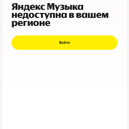
Яндекс Музыка
недоступна в вашем
регионе
Войти