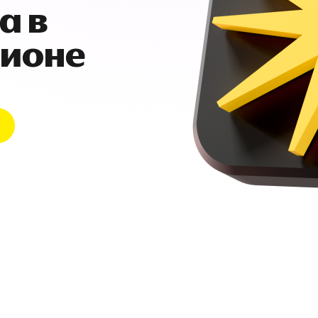
а в
гионе