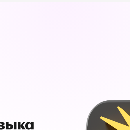
узыка