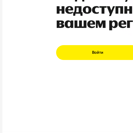
недоступн
вашем ре
Войти