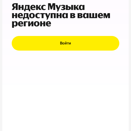
Яндекс Музыка
недоступна в вашем
регионе
Войти