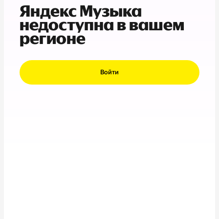
Яндекс Музыка
недоступна в вашем
регионе
Войти