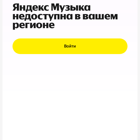
Яндекс Музыка
недоступна в вашем
регионе
Войти