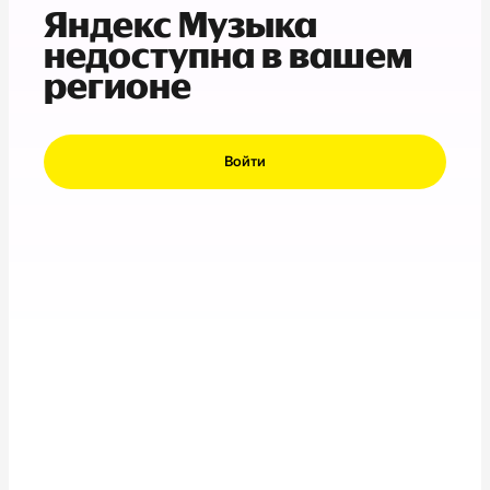
Яндекс Музыка
недоступна в вашем
регионе
Войти