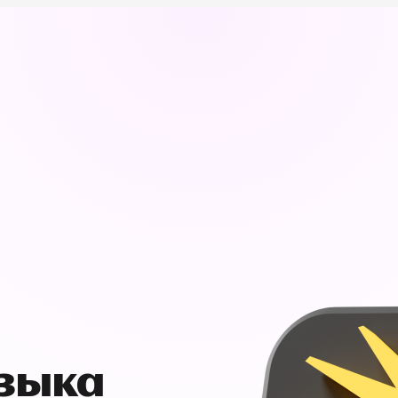
узыка