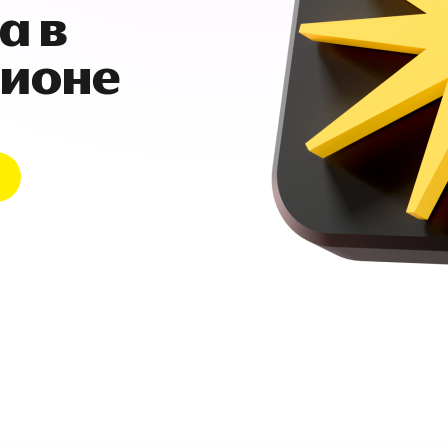
а в
гионе