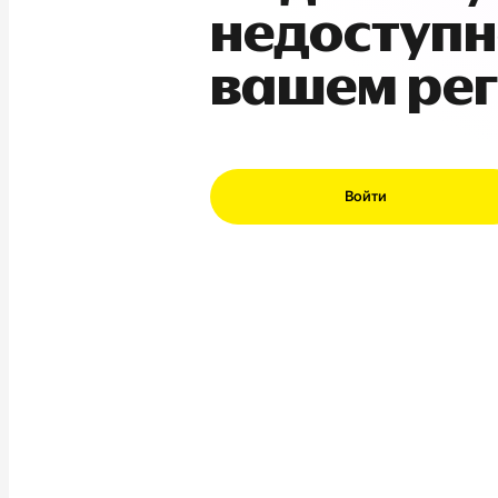
недоступн
вашем ре
Войти