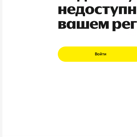
недоступн
вашем ре
Войти