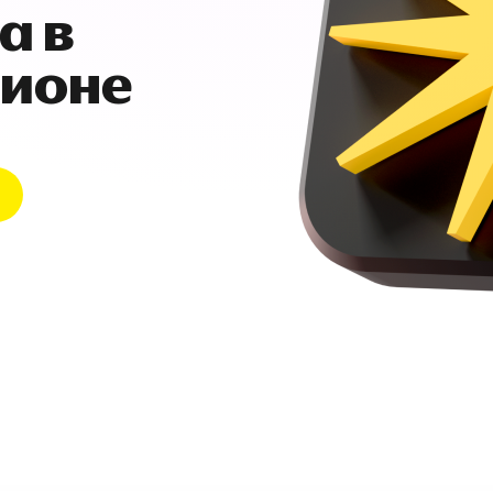
а в
гионе