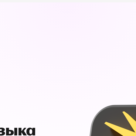
узыка