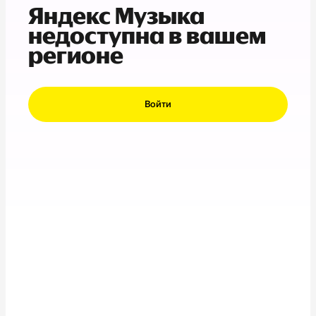
Яндекс Музыка
недоступна в вашем
регионе
Войти