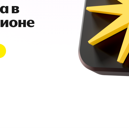
а в
гионе