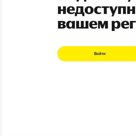
недоступн
вашем ре
Войти