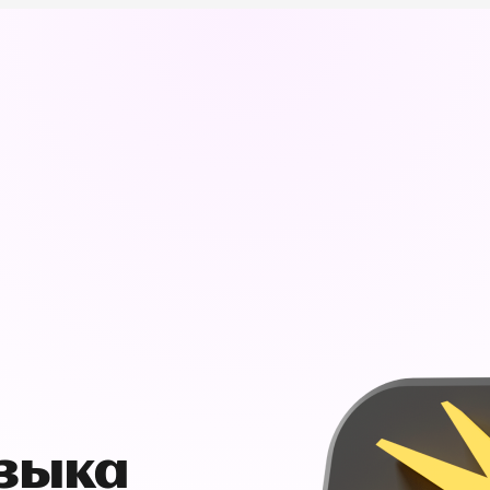
узыка