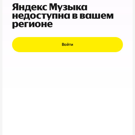
Яндекс Музыка
недоступна в вашем
регионе
Войти