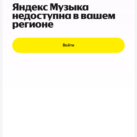
Яндекс Музыка
недоступна в вашем
регионе
Войти