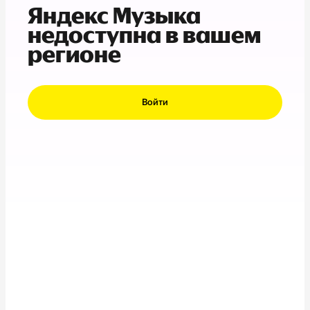
Яндекс Музыка
недоступна в вашем
регионе
Войти