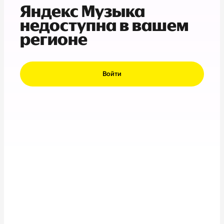
Яндекс Музыка
недоступна в вашем
регионе
Войти