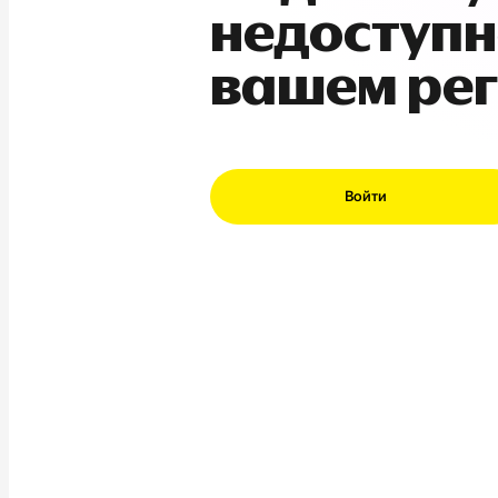
недоступн
вашем ре
Войти