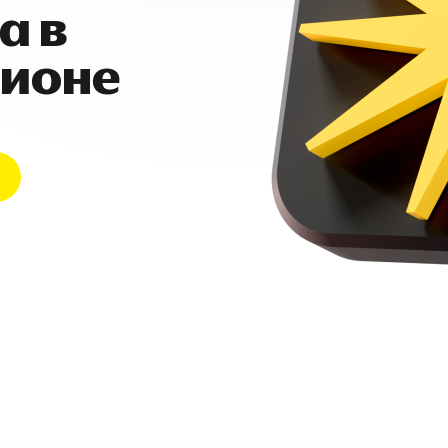
а в
гионе