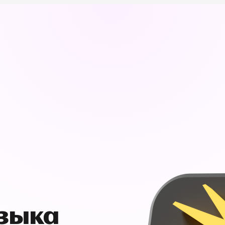
узыка