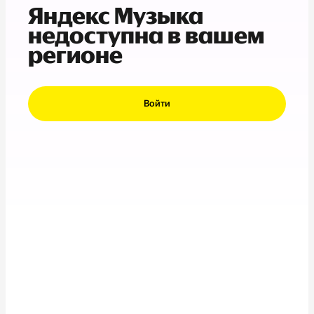
Яндекс Музыка
недоступна в вашем
регионе
Войти